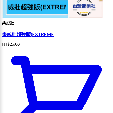
樂威壯
樂威壯超強版(EXTREME
NT$
2,600