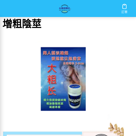
首頁
/
增粗陰莖
訂單
增粗陰莖