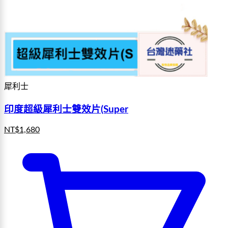
犀利士
印度超級犀利士雙效片(Super
NT$
1,680