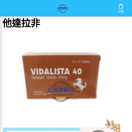
首頁
/
他達拉非
訂單
他達拉非