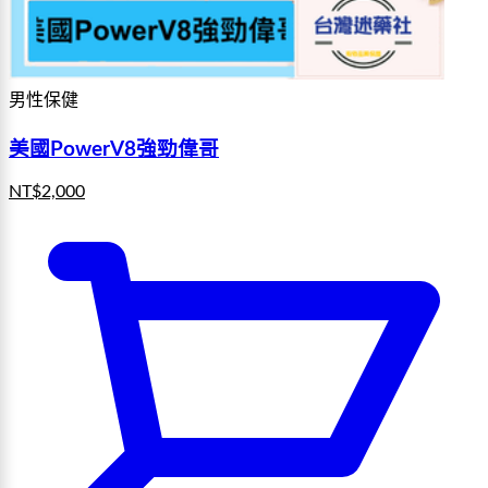
男性保健
美國PowerV8強勁偉哥
NT$
2,000