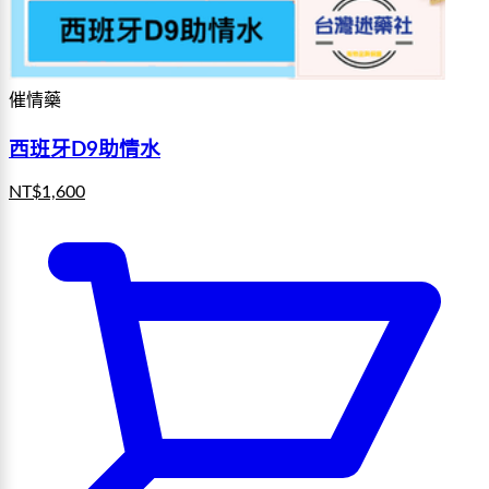
催情藥
西班牙D9助情水
NT$
1,600