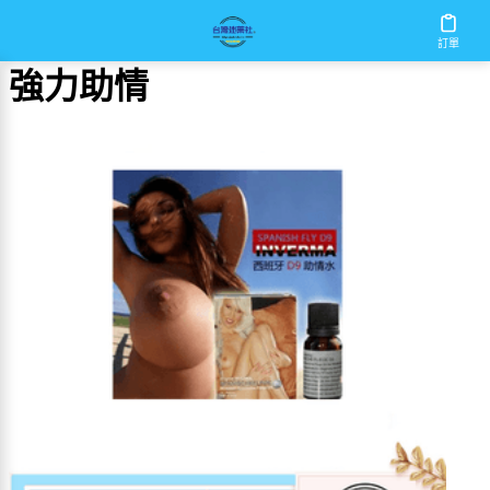
首頁
/
強力助情
訂單
強力助情