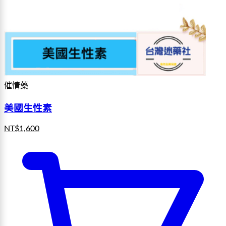
催情藥
美國生性素
NT$
1,600