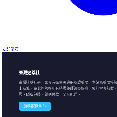
立即購買
臺灣迷藥社
臺灣迷藥社是一家具有衛生署註冊認證藥局，本站為藥局特
上商城。臺北經營多年有持證藥師答疑解惑，累計常客無數
證、隱私包裝、貨到付款、全台配送。
加賴客服LINE ›