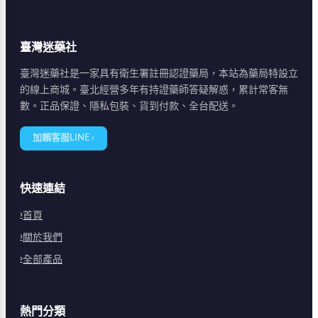
臺灣迷藥社
臺灣迷藥社是一家具有衛生署註冊認證藥局，本站為藥局特設立
的線上商城。臺北經營多年有持證藥師答疑解惑，累計常客無
數。正品保證、隱私包裝、貨到付款、全台配送。
加賴客服LINE ›
快速連結
首頁
關於我們
全部產品
熱門分類