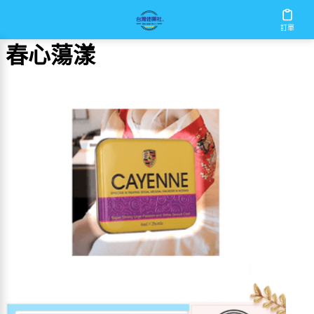
首頁
/
春心蕩漾
訂單
春心蕩漾