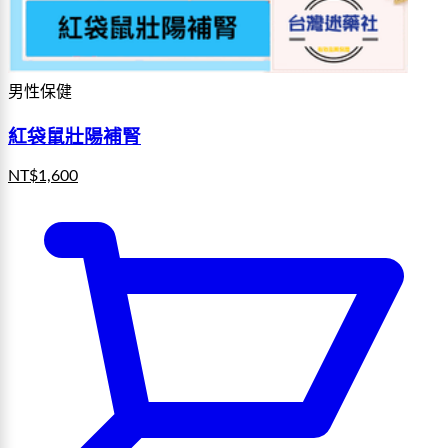
男性保健
紅袋鼠壯陽補腎
NT$
1,600