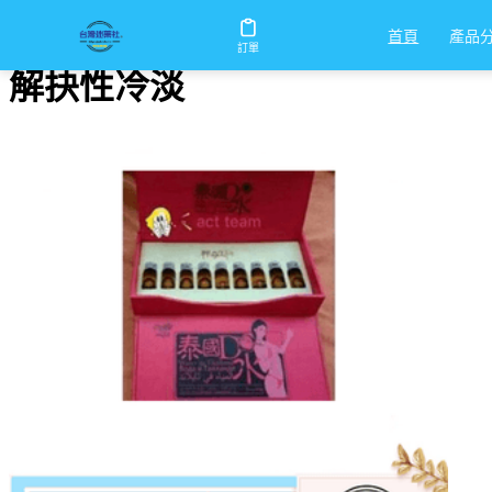
首頁
/
解抉性冷淡
產品
首頁
訂單
解抉性冷淡