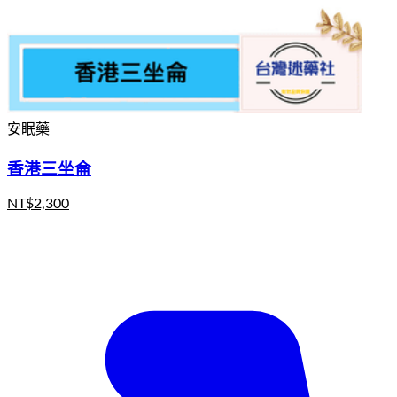
安眠藥
香港三坐侖
NT$
2,300