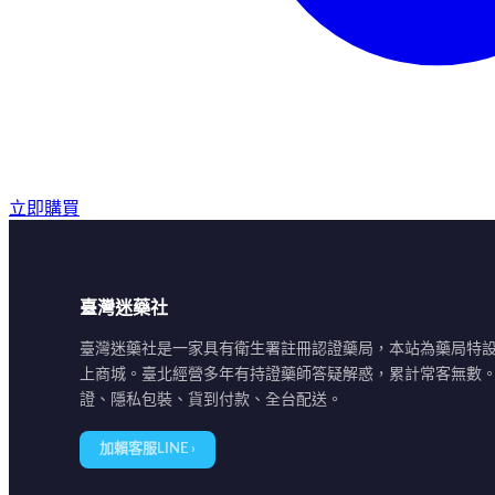
立即購買
臺灣迷藥社
臺灣迷藥社是一家具有衛生署註冊認證藥局，本站為藥局特
上商城。臺北經營多年有持證藥師答疑解惑，累計常客無數
證、隱私包裝、貨到付款、全台配送。
加賴客服LINE ›