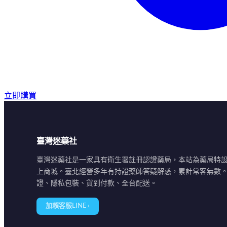
立即購買
臺灣迷藥社
臺灣迷藥社是一家具有衛生署註冊認證藥局，本站為藥局特
上商城。臺北經營多年有持證藥師答疑解惑，累計常客無數
證、隱私包裝、貨到付款、全台配送。
加賴客服LINE ›