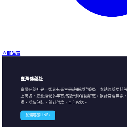
立即購買
臺灣迷藥社
臺灣迷藥社是一家具有衛生署註冊認證藥局，本站為藥局特
上商城。臺北經營多年有持證藥師答疑解惑，累計常客無數
證、隱私包裝、貨到付款、全台配送。
加賴客服LINE ›