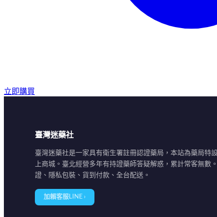
立即購買
臺灣迷藥社
臺灣迷藥社是一家具有衛生署註冊認證藥局，本站為藥局特
上商城。臺北經營多年有持證藥師答疑解惑，累計常客無數
證、隱私包裝、貨到付款、全台配送。
加賴客服LINE ›