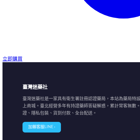
立即購買
臺灣迷藥社
臺灣迷藥社是一家具有衛生署註冊認證藥局，本站為藥局特
上商城。臺北經營多年有持證藥師答疑解惑，累計常客無數
證、隱私包裝、貨到付款、全台配送。
加賴客服LINE ›