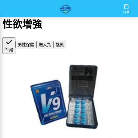
首頁
/
性欲增強
訂單
性欲增強
男性保健
增大丸
迷藥
全部