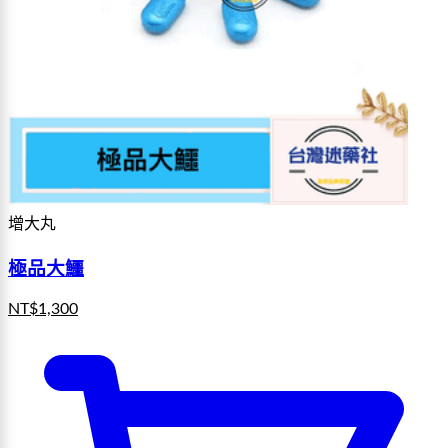
增大丸
極品大鱷
NT$
1,300