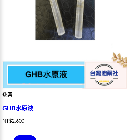
迷藥
GHB水原液
NT$
2,600