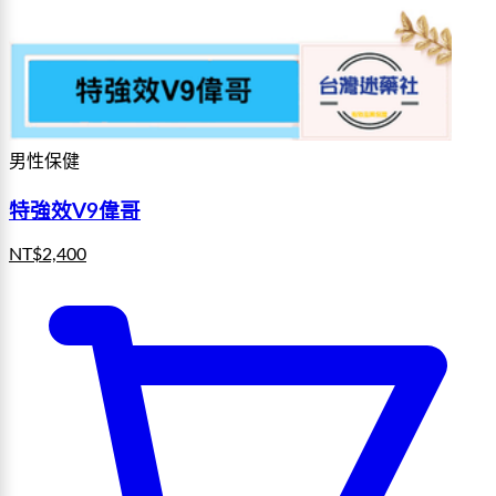
男性保健
特強效V9偉哥
NT$
2,400