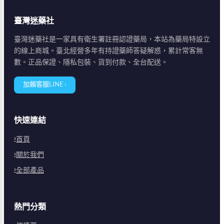
臺灣迷藥社
臺灣迷藥社是一家具有衛生署註冊認證藥局，本站為藥局特設立
的線上商城。臺北經營多年有持證藥師答疑解惑，累計常客無
數。正品保證、隱私包裝、貨到付款、全台配送。
加賴客服LINE ›
快速連結
首頁
關於我們
全部產品
熱門分類