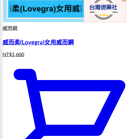
威而鋼
威而柔(Lovegra)女用威而鋼
NT$
1,600