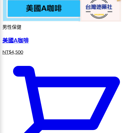
男性保健
美國A咖啡
NT$
4,500