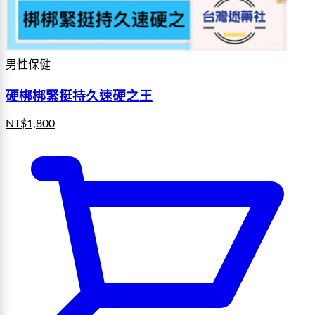
男性保健
硬梆梆緊挺持久速硬之王
NT$
1,800