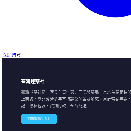
立即購買
臺灣迷藥社
臺灣迷藥社是一家具有衛生署註冊認證藥局，本站為藥局特
上商城。臺北經營多年有持證藥師答疑解惑，累計常客無數
證、隱私包裝、貨到付款、全台配送。
加賴客服LINE ›