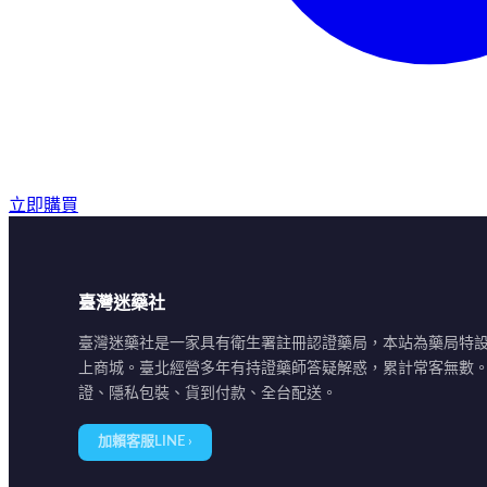
立即購買
臺灣迷藥社
臺灣迷藥社是一家具有衛生署註冊認證藥局，本站為藥局特
上商城。臺北經營多年有持證藥師答疑解惑，累計常客無數
證、隱私包裝、貨到付款、全台配送。
加賴客服LINE ›