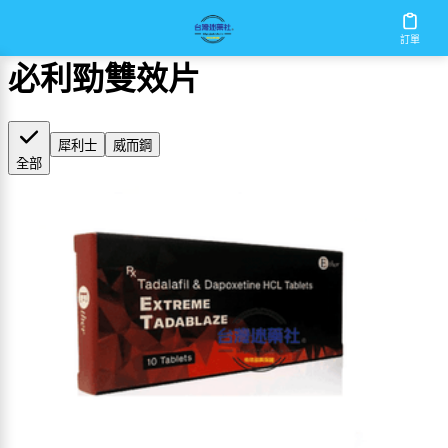
首頁
/
必利勁雙效片
訂單
必利勁雙效片
犀利士
威而鋼
全部