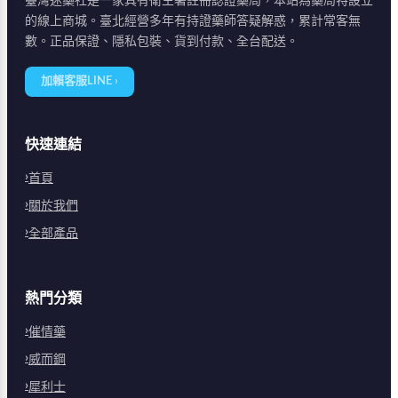
臺灣迷藥社是一家具有衛生署註冊認證藥局，本站為藥局特設立
的線上商城。臺北經營多年有持證藥師答疑解惑，累計常客無
數。正品保證、隱私包裝、貨到付款、全台配送。
加賴客服LINE ›
快速連結
首頁
關於我們
全部產品
熱門分類
催情藥
威而鋼
犀利士