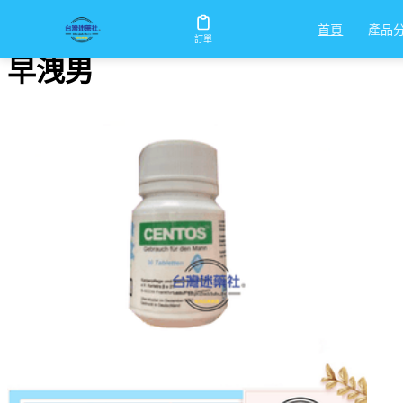
首頁
/
早洩男
產品
首頁
訂單
早洩男