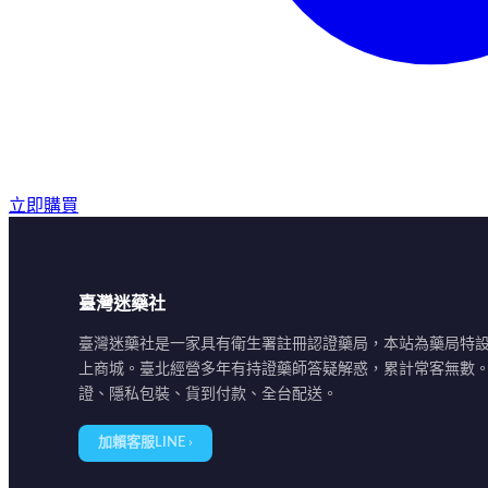
立即購買
臺灣迷藥社
臺灣迷藥社是一家具有衛生署註冊認證藥局，本站為藥局特
上商城。臺北經營多年有持證藥師答疑解惑，累計常客無數
證、隱私包裝、貨到付款、全台配送。
加賴客服LINE ›