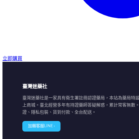
立即購買
臺灣迷藥社
臺灣迷藥社是一家具有衛生署註冊認證藥局，本站為藥局特
上商城。臺北經營多年有持證藥師答疑解惑，累計常客無數
證、隱私包裝、貨到付款、全台配送。
加賴客服LINE ›