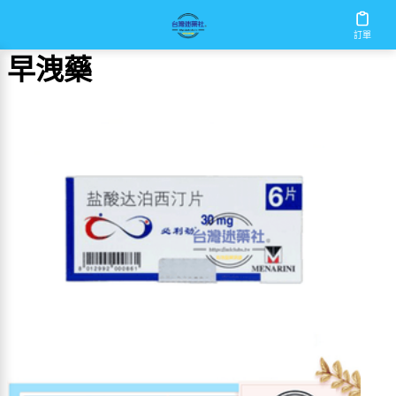
首頁
/
早洩藥
訂單
早洩藥