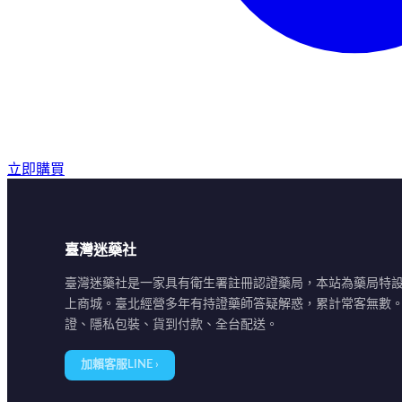
立即購買
臺灣迷藥社
臺灣迷藥社是一家具有衛生署註冊認證藥局，本站為藥局特
上商城。臺北經營多年有持證藥師答疑解惑，累計常客無數
證、隱私包裝、貨到付款、全台配送。
加賴客服LINE ›