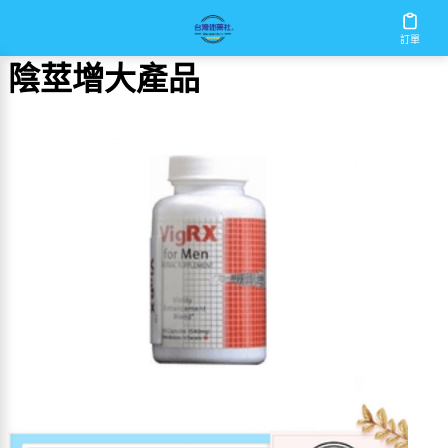
首頁
/
陰莖增大產品
訂單
陰莖增大產品