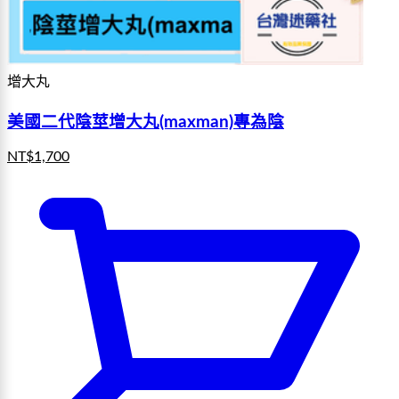
增大丸
美國二代陰莖增大丸(maxman)專為陰
NT$
1,700