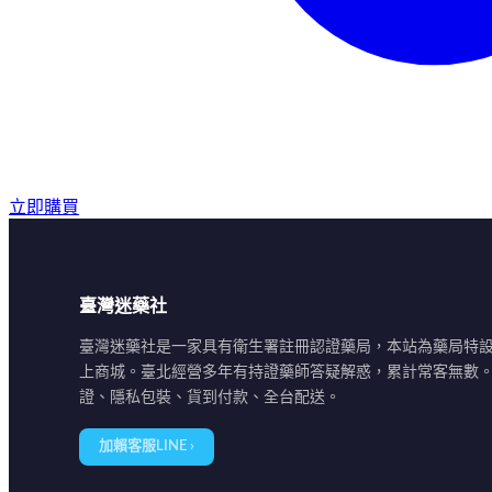
立即購買
臺灣迷藥社
臺灣迷藥社是一家具有衛生署註冊認證藥局，本站為藥局特
上商城。臺北經營多年有持證藥師答疑解惑，累計常客無數
證、隱私包裝、貨到付款、全台配送。
加賴客服LINE ›