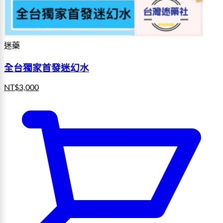
迷藥
全台獨家首發迷幻水
NT$
3,000