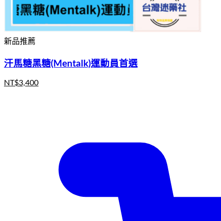
新品推薦
汗馬糖黑糖(Mentalk)運動員首選
NT$
3,400