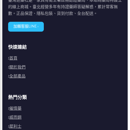
臺灣迷藥社是一家具有衛生署註冊認證藥局，本站為藥局特設立
的線上商城。臺北經營多年有持證藥師答疑解惑，累計常客無
數。正品保證、隱私包裝、貨到付款、全台配送。
加賴客服LINE ›
快速連結
首頁
關於我們
全部產品
熱門分類
催情藥
威而鋼
犀利士