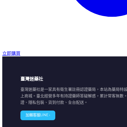
立即購買
臺灣迷藥社
臺灣迷藥社是一家具有衛生署註冊認證藥局，本站為藥局特
上商城。臺北經營多年有持證藥師答疑解惑，累計常客無數
證、隱私包裝、貨到付款、全台配送。
加賴客服LINE ›