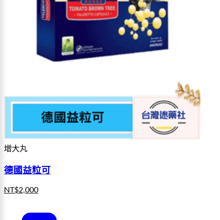
增大丸
德國益粒可
NT$
2,000