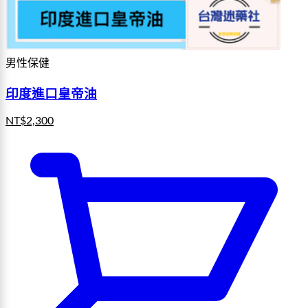
男性保健
印度進口皇帝油
NT$
2,300