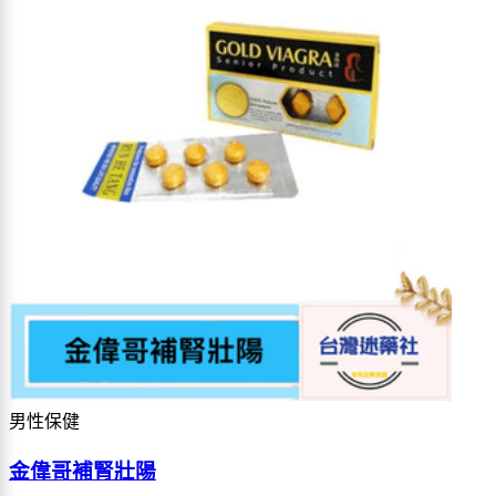
男性保健
金偉哥補腎壯陽