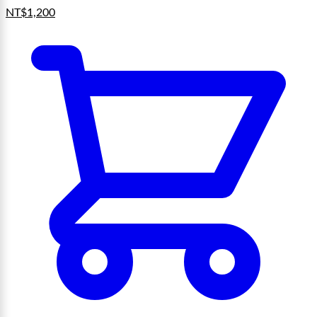
NT$
1,200