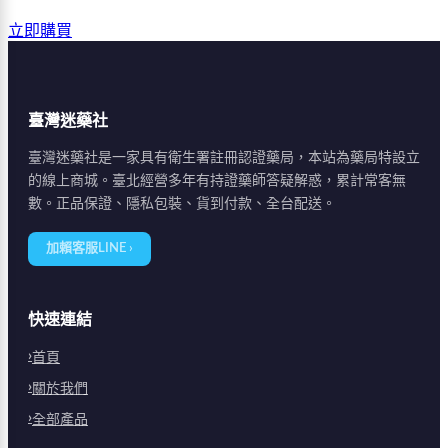
立即購買
臺灣迷藥社
臺灣迷藥社是一家具有衛生署註冊認證藥局，本站為藥局特設立
的線上商城。臺北經營多年有持證藥師答疑解惑，累計常客無
數。正品保證、隱私包裝、貨到付款、全台配送。
加賴客服LINE ›
快速連結
首頁
關於我們
全部產品