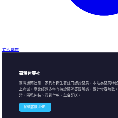
立即購買
臺灣迷藥社
臺灣迷藥社是一家具有衛生署註冊認證藥局，本站為藥局特
上商城。臺北經營多年有持證藥師答疑解惑，累計常客無數
證、隱私包裝、貨到付款、全台配送。
加賴客服LINE ›