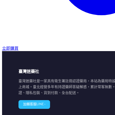
立即購買
臺灣迷藥社
臺灣迷藥社是一家具有衛生署註冊認證藥局，本站為藥局特
上商城。臺北經營多年有持證藥師答疑解惑，累計常客無數
證、隱私包裝、貨到付款、全台配送。
加賴客服LINE ›