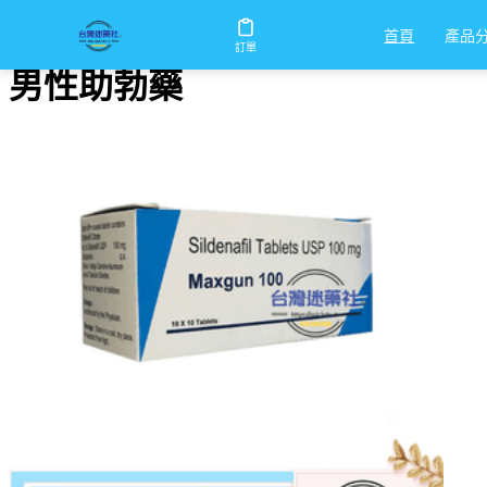
首頁
/
男性助勃藥
產品
首頁
訂單
男性助勃藥