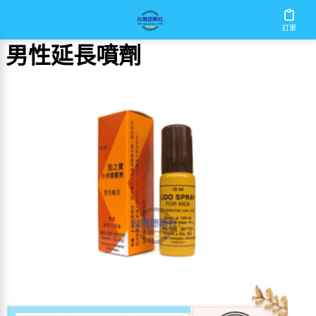
首頁
/
男性延長噴劑
訂單
男性延長噴劑