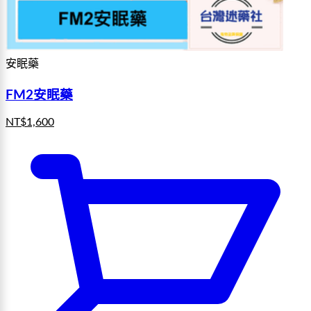
安眠藥
FM2安眠藥
NT$
1,600