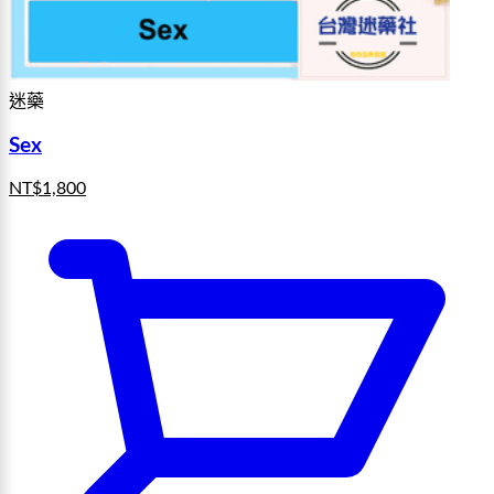
迷藥
Sex
NT$
1,800