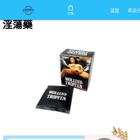
首頁
/
淫蕩藥
產品
首頁
訂單
淫蕩藥