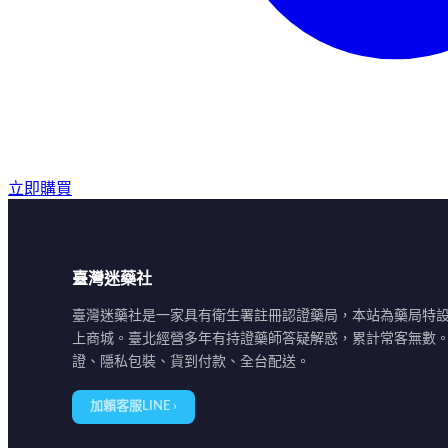
立即購買
臺灣迷藥社
臺灣迷藥社是一家具有衛生署註冊認證藥局，本站為藥局特
上商城。臺北經營多年有持證藥師答疑解惑，累計常客無數
證、隱私包裝、貨到付款、全台配送。
加賴客服LINE ›