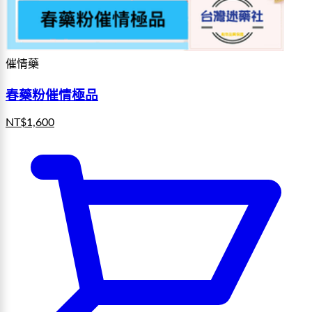
催情藥
春藥粉催情極品
NT$
1,600