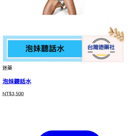
迷藥
泡妹聽話水
NT$
3,500