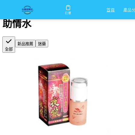
首頁
/
助情水
產品
首頁
訂單
助情水
新品推薦
迷藥
全部