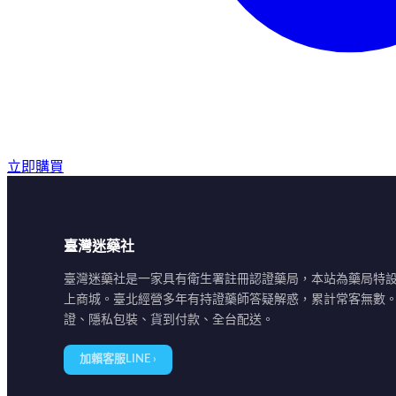
立即購買
臺灣迷藥社
臺灣迷藥社是一家具有衛生署註冊認證藥局，本站為藥局特
上商城。臺北經營多年有持證藥師答疑解惑，累計常客無數
證、隱私包裝、貨到付款、全台配送。
加賴客服LINE ›