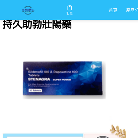
首頁
/
持久助勃壯陽藥
產品
首頁
訂單
持久助勃壯陽藥