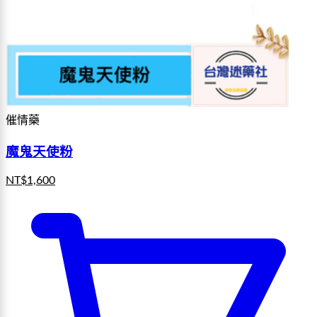
催情藥
魔鬼天使粉
NT$
1,600