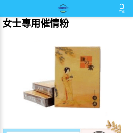
首頁
/
女士專用催情粉
訂單
女士專用催情粉