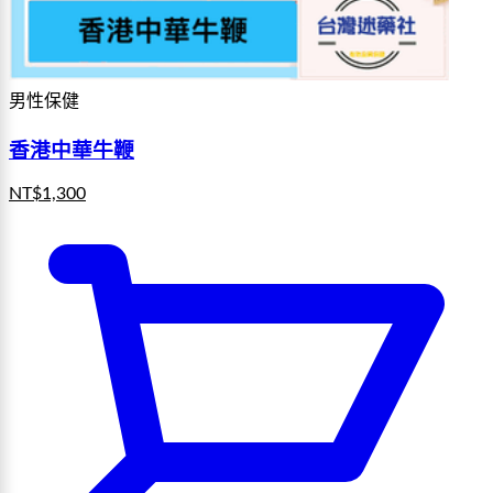
男性保健
香港中華牛鞭
NT$
1,300