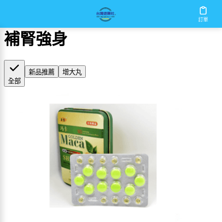
首頁
/
補腎強身
訂單
補腎強身
新品推薦
增大丸
全部