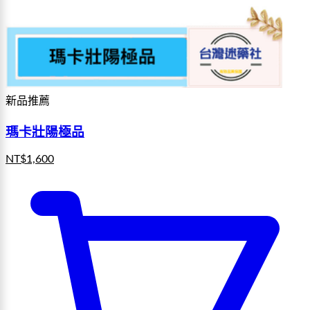
新品推薦
瑪卡壯陽極品
NT$
1,600