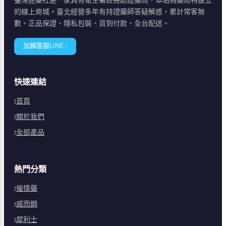
臺灣迷藥社是一家具有衛生署註冊認證藥局，本站為藥局特設立
的線上商城。臺北經營多年有持證藥師答疑解惑，累計常客無
數。正品保證、隱私包裝、貨到付款、全台配送。
加賴客服LINE ›
快速連結
首頁
關於我們
全部產品
熱門分類
催情藥
威而鋼
犀利士