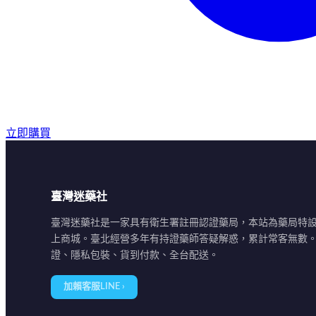
立即購買
臺灣迷藥社
臺灣迷藥社是一家具有衛生署註冊認證藥局，本站為藥局特
上商城。臺北經營多年有持證藥師答疑解惑，累計常客無數
證、隱私包裝、貨到付款、全台配送。
加賴客服LINE ›