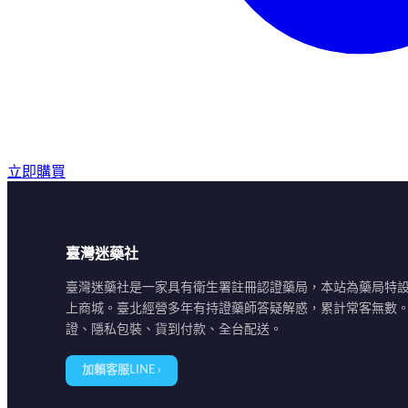
立即購買
臺灣迷藥社
臺灣迷藥社是一家具有衛生署註冊認證藥局，本站為藥局特
上商城。臺北經營多年有持證藥師答疑解惑，累計常客無數
證、隱私包裝、貨到付款、全台配送。
加賴客服LINE ›