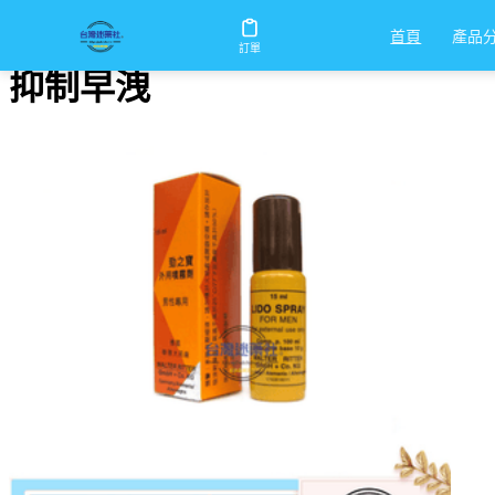
首頁
/
抑制早洩
產品
首頁
訂單
抑制早洩